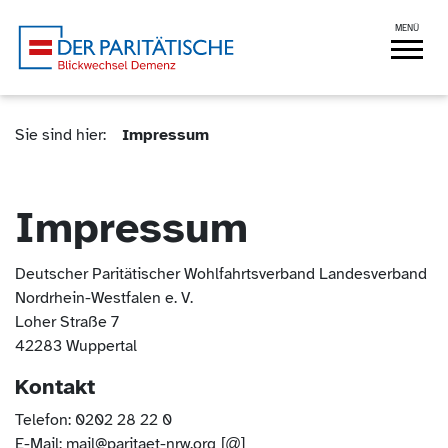
Blickwechsel Demenz
Navigation
(Kontakt und Suche) springen.
springen
MENÜ
Sie sind hier (Breadcrumb)
Sie sind hier:
Impressum
Impressum
Deutscher Paritätischer Wohlfahrtsverband Landesverband
Nordrhein-Westfalen e. V.
Loher Straße 7
42283 Wuppertal
Kontakt
Telefon: 0202 28 22 0
E-Mail:
mail@paritaet-nrw.org